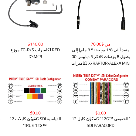
من $70.00
$140.00
منفذ أنثى 1/8 بوصة (3.5 ملم) إلى
موزع TC-R/S لكاميرات RED
ذكر 5 دبابيس 00B بطول 8 بوصات
DSMC3
لكاميرات X/RAPTOR/ALEXA MINI
$0.00
$0.00
مكوّن كابل 12G "12G™ الحقيقي"
مُهيّئ كابلات 12G SDI القياسية
SDI PARACORD
"TRUE 12G™"