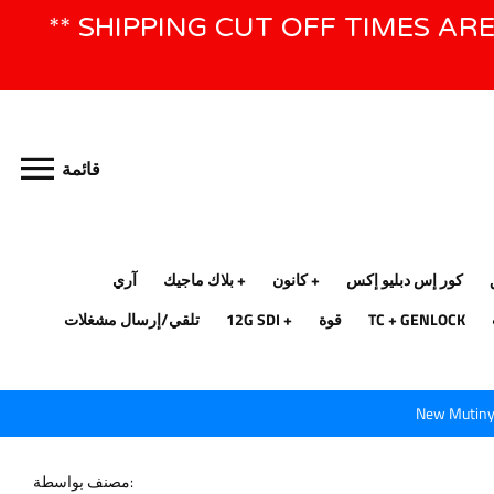
تخطى
** SHIPPING CUT OFF TIMES AR
الى
المحتوى
قائمة
كور إس دبليو إكس
كانون
بلاك ماجيك
آري
TC + GENLOCK
قوة
12G SDI
تلقي/إرسال مشغلات
New Mutiny 
مصنف بواسطة: