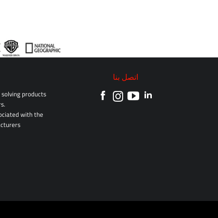
اتصل بنا
solving products
s.
sociated with the
cturers