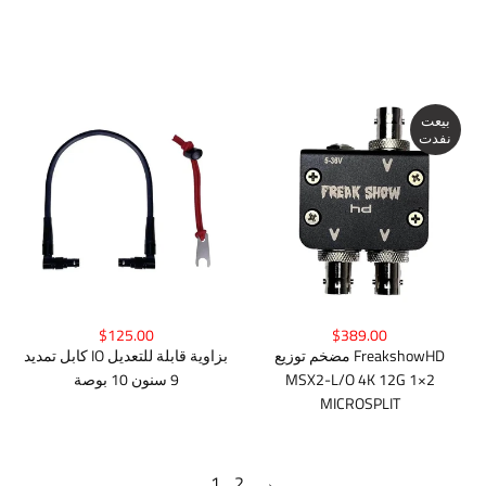
بيعت
نفدت
$125.00
$389.00
مضخم توزيع FreakshowHD
كابل تمديد IO بزاوية قابلة للتعديل
MSX2-L/O 4K 12G 1×2
9 سنون 10 بوصة
MICROSPLIT
1
2
→