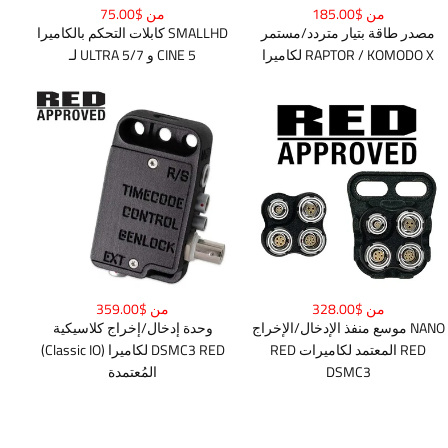
من $185.00
من $75.00
مصدر طاقة بتيار متردد/مستمر
كابلات التحكم بالكاميرا SMALLHD
لكاميرا RAPTOR / KOMODO X
لـ ULTRA 5/7 و CINE 5
من $328.00
من $359.00
موسع منفذ الإدخال/الإخراج NANO
وحدة إدخال/إخراج كلاسيكية
RED المعتمد لكاميرات RED
(Classic IO) لكاميرا DSMC3 RED
DSMC3
المُعتمدة