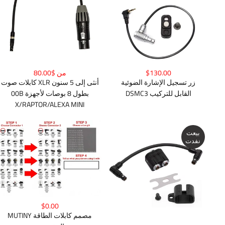
$130.00
من $80.00
زر تسجيل الإشارة الضوئية
كابلات صوت XLR أنثى إلى 5 سنون
DSMC3 القابل للتركيب
00B بطول 8 بوصات لأجهزة
X/RAPTOR/ALEXA MINI
بيعت
نفدت
$0.00
MUTINY مصمم كابلات الطاقة