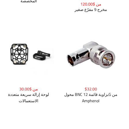
المخصصة
من $120.00
مخرج 9 مفرّع صغير
$32.00
من $30.00
محول BNC بزاوية قائمة 12G من
لوحة إزالة سريعة متعددة
Amphenol
الاستعمالات