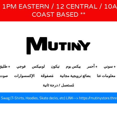
E 1PM EASTERN / 12 CENTRAL / 10
WE WILL BE CLOSED JUNE 1ST - 8TH for CINEGEAR LA
COAST BASED **
سوني
أحمر
بيكس بوم
نيكون
لوميكس
فوجي
طليق
معلومات عنا
بضائع ترويجية مجانية
مَصفوفَة
الإكسسوارات
صوت
مُستعمل / درجة ثانية
Swag (T-Shirts, Hoodies, Skate decks, etc) LINK--> https://mutinystore.thr